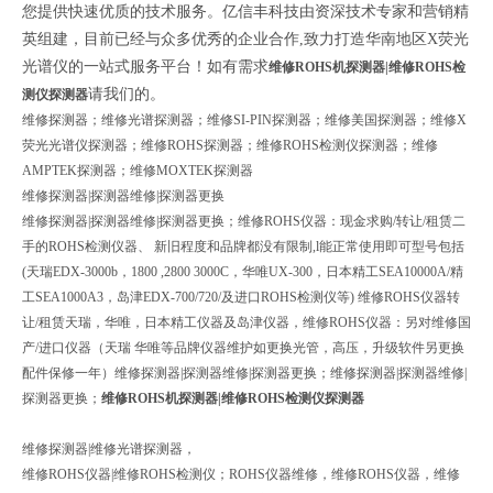
您提供快速优质的技术服务。亿信丰科技由资深技术专家和营销精
英组建，目前已经与众多优秀的企业合作,致力打造华南地区X荧光
光谱仪的一站式服务平台！如有需求
维修ROHS机探测器|维修ROHS检
请我们的
。
测仪探测器
维修探测器；维修光谱探测器；维修SI-PIN探测器；维修美国探测器；维修X
荧光光谱仪探测器；维修ROHS探测器；维修ROHS检测仪探测器；维修
AMPTEK探测器；维修MOXTEK探测器
维修探测器|探测器维修|探测器更换
维修探测器|探测器维修|探测器更换；
维修
ROHS
仪器：现金求购
/
转让
/
租赁二
手的
ROHS
检测仪器、
新旧程度和品牌都没有限制
,l
能正常使用即可型号包括
(
天瑞
EDX-3000b
，
1800 ,2800 3000C
，华唯
UX-300
，日本精工
SEA10000A/
精
工
SEA1000A3
，岛津
EDX-700/720/
及进口
ROHS
检测仪等
)
维修
ROHS
仪器转
让
/
租赁天瑞，华唯，日本精工仪器及岛津仪器，维修
ROHS
仪器：另对维修国
产
/
进口仪器（天瑞
华唯等品牌仪器维护如更换光管，高压，升级软件另更换
配件保修一年）
维修探测器|探测器维修|探测器更换；维修探测器|探测器维修|
探测器更换；
维修ROHS机探测器|维修ROHS检测仪探测器
维修探测器|维修光谱探测器，
维修ROHS仪器|维修ROHS检测仪；ROHS
仪器维修，维修
ROHS
仪器，维修