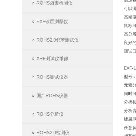
满足
ROHS卤素检测仪
可以满
高精
EXF镀层测厚仪
鼠标
高分
ROHS2.0邻苯测试仪
良好
测试
XRF测试仪维修
EXF-
型号：E
ROHS测试仪器
元素分
同时
国产ROHS仪器
分析检
分析含
ROHS分析仪
镀层厚
任意
ROHS2.0检测仪