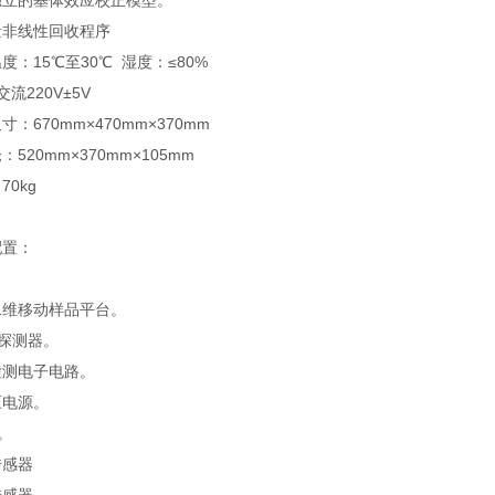
独立的基体效应校正模型。
量非线性回收程序
度：15℃至30℃ 湿度：≤80%
交流220V±5V
寸：670mm×470mm×370mm
：520mm×370mm×105mm
70kg
配置：
二维移动样品平台。
in探测器。
检测电子电路。
压电源。
。
传感器