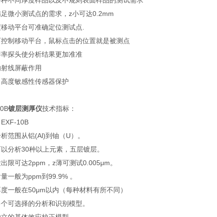
各种不同厚度样品以及不规则表面样品的测试需求
足微小测试点的需求，z小可达0.2mm
度移动平台可准确定位测试点.
可控制移动平台，鼠标点击的位置就是被测点
辨率探头使分析结果更加准准
的射线屏蔽作用
口高度敏感性传感器保护
10B
镀层测厚仪
技术指标：
XF-10B
析范围从铝(Al)到铀（U）。
可以分析30种以上元素，五层镀层。
出限可达2ppm，z薄可测试0.005μm。
量一般为ppm到99.9% 。
度一般在50μm以内（每种材料有所不同）
多个可选择的分析和识别模型。