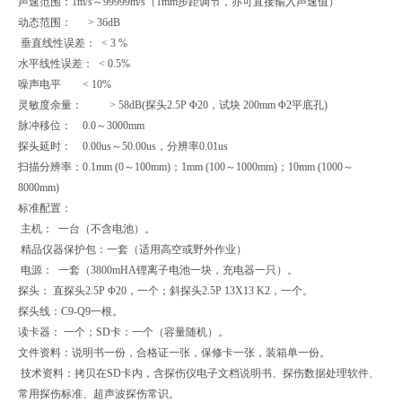
声速范围：1m/s～99999m/s（1mm步距调节，亦可直接输入声速值）
动态范围： > 36dB
垂直线性误差： < 3 %
水平线性误差： < 0.5%
噪声电平 < 10%
灵敏度余量： > 58dB(探头2.5P Φ20，试块 200mm Φ2平底孔)
脉冲移位： 0.0～3000mm
探头延时： 0.00us～50.00us，分辨率0.01us
扫描分辨率：0.1mm (0～100mm)；1mm (100～1000mm)；10mm (1000～
8000mm)
标准配置：
主机： 一台（不含电池）。
精品仪器保护包：一套（适用高空或野外作业）
电源： 一套（3800mHA锂离子电池一块，充电器一只）。
探头： 直探头2.5P Φ20，一个；斜探头2.5P 13X13 K2，一个。
探头线：C9-Q9一根。
读卡器： 一个；SD卡：一个（容量随机）。
文件资料：说明书一份，合格证一张，保修卡一张，装箱单一份。
技术资料：拷贝在SD卡内，含探伤仪电子文档说明书、探伤数据处理软件、
常用探伤标准、超声波探伤常识。