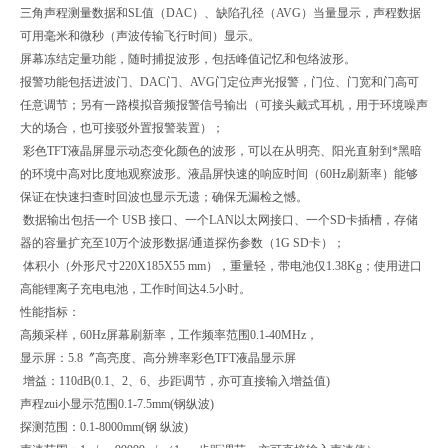
三角声程测量数据和SL值（DAC）、缺陷孔径（AVG）当量显示，声程数据
可用毫米和微秒（声波传输飞行时间）显示。
屏幕冻结定量功能，随时捕捉波形，包括峰值记忆和包络波形。
报警功能包括进波门、DAC门、AVG门定位声光报警，门位、门宽和门高可
任意调节；另有一路模拟音频报警信号输出（可接头戴式耳机，用于环境噪声
大的场合，也可接驳外置报警装置）；
彩色TFT液晶屏显示动态变化颜色的波形，可以在从明亮、阳光直射到*黑暗
的环境中高对比度地观察波形。液晶屏快速的响应时间（60Hz刷新率）能够
保证在快速扫查时回波也显示无遗；确保无漏检之憾。
数据输出包括一个 USB 接口、一个LAN以太网接口、一个SD卡插槽，存储
器的容量扩充至10万个波形数据/通道探伤参数（1G SD卡）；
体积小（外形尺寸220X185X55 mm），重量轻，带电池仅1.38Kg；使用进口
高能锂离子充电电池，工作时间达4.5小时。
性能指标：
高频采样，60Hz屏幕刷新率，工作频率范围0.1-40MHz，
显示屏：5.8〞高亮度、高分辨率彩色TFT液晶显示屏
增益：110dB(0.1、2、6、步距调节，亦可直接输入增益值)
声程zui小显示范围0.1-7.5mm(钢纵波)
探测范围：0.1-8000mm(钢 纵波)