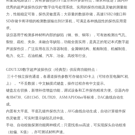
和集成电路设计，具有多颜色的TFT显示和许多新特点，继承和改进了国内外
优秀的超声波探伤仪的*数字信号处理系统、实用的探伤功能及灵敏的测量能
力，性能稳定可靠，探伤灵敏度高；大容量的数据存储，高速USB2.0接口和
SD存储卡将详细的检测数据输出到计算机，可满足各种挑战性的探伤应用需
求。
该仪器用于检测多种材料内部的缺陷（钢、铁、铜等），可有效检测出气孔、
裂纹、疏松、夹杂、未融合等缺陷，功能全面实用，是真正的笔记本式数字超
声波探伤仪，广泛应用在压力容器制造、金属钢结构、船舶制造、机械制造、
电力、化工、石油机械、汽车、冶金、高校等行业。
GDUT-320数字超声波探伤仪（经典型）供应商功能特点：
三十个独立探伤通道，各通道探伤参数可存储在SD卡上（可转存至电脑PC机
上）， *不丢数据；中文触摸式键盘，操作过程亦有中文提示。
键盘左右切换，新增补偿增益功能，调试设备和工件探伤精准方便。仪器内存
有JB4730、GB11345、DL/T820、ASM/API/Other等标准，DAC曲线自动生
成。
内置有大平底、平底孔锻件探伤方法，AVG曲线自动生成，自动计算锻件探
伤灵敏度，可实时显示缺陷孔径Φ值。
手动、自动校验探测功能两种模式；只需找准zui高波，可实现探头自动校准
（始偏、K值），亦可测试材料声速。