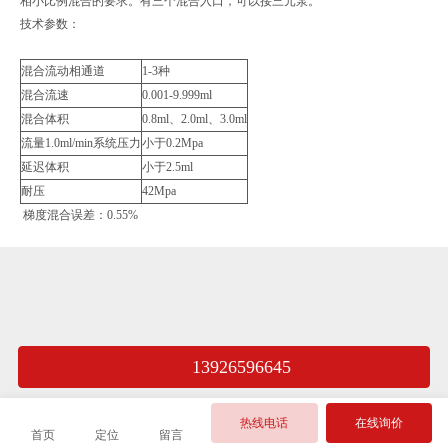
相小比例混合的要求。有三个混合入口，可以接三元泵。
技术参数：
混合流动相通道
1-3种
混合流速
0.001-9.999ml
混合体积
0.8ml、2.0ml、3.0ml
流量1.0ml/min系统压力
小于0.2Mpa
延迟体积
小于2.5ml
耐压
42Mpa
梯度混合误差：0.55%
13926596645
热线电话
在线询价
首页
定位
留言