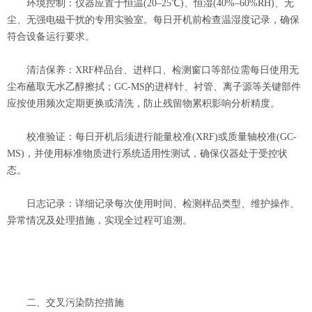
环境控制：仪器应置于恒温(20–25℃)、恒湿(40%–60%RH)、无
尘、无强电磁干扰的专用实验室。每日开机前检查温湿度记录，确保
符合设备运行要求。
清洁保养：XRF样品台、进样口、检测窗口等部位需每日使用无
尘布蘸取无水乙醇擦拭；GC-MS的进样针、衬管、离子源等关键部件
应按使用频次定期更换或清洗，防止残留物累积影响分析精度。
校准验证：每日开机后须进行能量校准(XRF)或质量轴校准(GC-
MS)，并使用标准物质进行系统适用性测试，确保仪器处于受控状
态。
日志记录：详细记录每次使用时间、检测样品类型、维护操作、
异常情况及处理措施，实现全过程可追溯。
二、交叉污染防控措施