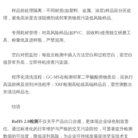
样品前处理隔离：不同材质(如塑料、金属、涂层)样品应分区处
理，避免高浓度含溴阻燃剂或邻苯类物质污染低风险样品。
专用耗材管理：对高风险样品(如PVC、回收料)使用独立研磨工
具、称量纸及进样瓶，严禁混用。
空白对照监控：每批次检测中插入方法空白和过程空白，若空白
值异常升高，立即停机排查污染源。
程序化清洗流程：GC-MS在检测邻苯二甲酸酯类物质后，应执行
高温烘烤及溶剂冲洗程序；XRF检测高铅或高镉样品后，需空测数次
并清洁样品仓。
结语
RoHS 2.0检测
不仅关乎产品出口合规，更体现企业绿色制造责
任。通过标准化的日常维护与严格的交叉污染防控，可显著提升检测
数据的可信度，降低误判风险，为企业可持续发展提供坚实技术支