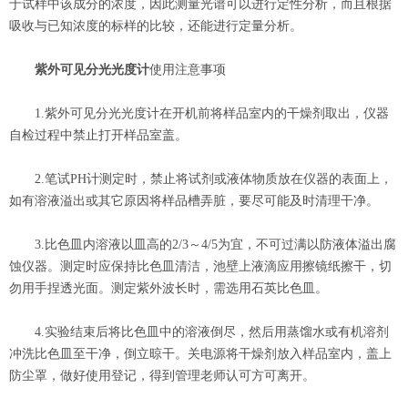
于试样中该成分的浓度，因此测量光谱可以进行定性分析，而且根据
吸收与已知浓度的标样的比较，还能进行定量分析。
紫外可见分光光度计
使用注意事项
1.紫外可见分光光度计在开机前将样品室内的干燥剂取出，仪器
自检过程中禁止打开样品室盖。
2.笔试PH计测定时，禁止将试剂或液体物质放在仪器的表面上，
如有溶液溢出或其它原因将样品槽弄脏，要尽可能及时清理干净。
3.比色皿内溶液以皿高的2/3～4/5为宜，不可过满以防液体溢出腐
蚀仪器。测定时应保持比色皿清洁，池壁上液滴应用擦镜纸擦干，切
勿用手捏透光面。测定紫外波长时，需选用石英比色皿。
4.实验结束后将比色皿中的溶液倒尽，然后用蒸馏水或有机溶剂
冲洗比色皿至干净，倒立晾干。关电源将干燥剂放入样品室内，盖上
防尘罩，做好使用登记，得到管理老师认可方可离开。