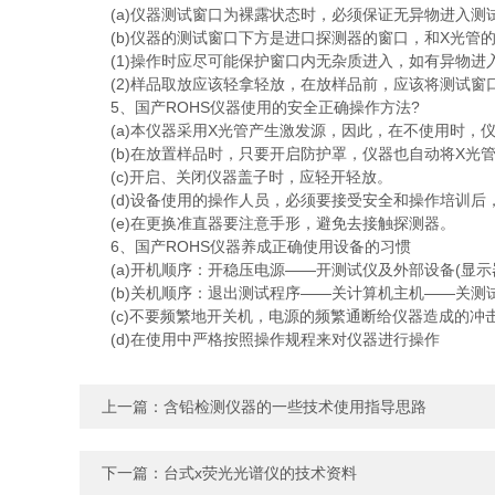
(a)仪器测试窗口为裸露状态时，必须保证无异物进入测
(b)仪器的测试窗口下方是进口探测器的窗口，和X光管
(1)操作时应尽可能保护窗口内无杂质进入，如有异物进
(2)样品取放应该轻拿轻放，在放样品前，应该将测试窗
5、国产ROHS仪器使用的安全正确操作方法?
(a)本仪器采用X光管产生激发源，因此，在不使用时，仪
(b)在放置样品时，只要开启防护罩，仪器也自动将X光管
(c)开启、关闭仪器盖子时，应轻开轻放。
(d)设备使用的操作人员，必须要接受安全和操作培训后
(e)在更换准直器要注意手形，避免去接触探测器。
6、国产ROHS仪器养成正确使用设备的习惯
(a)开机顺序：开稳压电源——开测试仪及外部设备(显示
(b)关机顺序：退出测试程序——关计算机主机——关测
(c)不要频繁地开关机，电源的频繁通断给仪器造成的冲
(d)在使用中严格按照操作规程来对仪器进行操作
上一篇：
含铅检测仪器的一些技术使用指导思路
下一篇：
台式x荧光光谱仪的技术资料