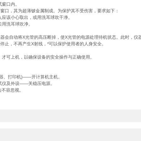
试窗口内。
的窗口，其为超薄铍金属制成。为保护其不受伤害，要求如下：
入应该小心取出，或用洗耳球吹干净。
口用洗耳球吹净。
器会自动将X光管的高压断掉，使X光管的电源处理待机状态。此时，仪
停止，不再产生X射线，*可以保护使用者的人身安全。
，才可上机，以确保设备的安全操作与正确使用。
器、打印机)——开计算机主机。
试仪及外设——关稳压电源。
击不容忽视。