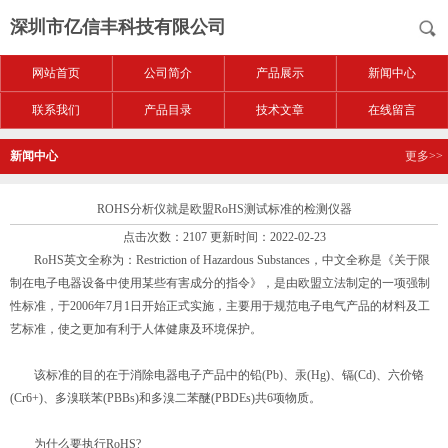
深圳市亿信丰科技有限公司
网站首页
公司简介
产品展示
新闻中心
联系我们
产品目录
技术文章
在线留言
新闻中心
更多>>
ROHS分析仪就是欧盟RoHS测试标准的检测仪器
点击次数：2107 更新时间：2022-02-23
RoHS英文全称为：Restriction of Hazardous Substances，中文全称是《关于限
制在电子电器设备中使用某些有害成分的指令》，是由欧盟立法制定的一项强制
性标准，于2006年7月1日开始正式实施，主要用于规范电子电气产品的材料及工
艺标准，使之更加有利于人体健康及环境保护。
该标准的目的在于消除电器电子产品中的铅(Pb)、汞(Hg)、镉(Cd)、六价铬
(Cr6+)、多溴联苯(PBBs)和多溴二苯醚(PBDEs)共6项物质。
为什么要执行RoHS?