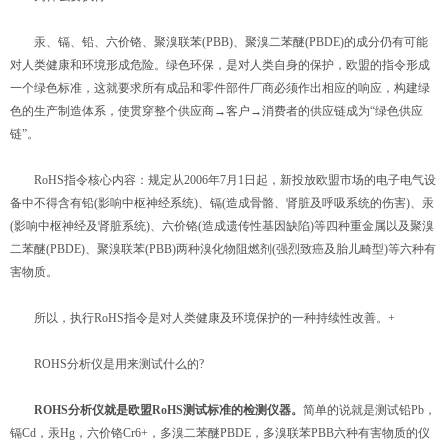
汞、镉、铅、六价铬、聚溴联苯(PBB)、聚溴二苯醚(PBDE)的成分仍有可能
对人类健康和环境形成危险。绿色环保，是对人类自身的保护，欧盟的指令形成
一个绿色标准，这就要求所有成品和零件部件厂商必须作出相应的响应，构建绿
色的生产制造体系，使贯穿整个供应商→客户→消费者的供应链成为“绿色供应
链”。
RoHS指令核心内容：规定从2006年7月1日起，新投放欧盟市场的电子电气设
备中不得含有铅(影响中枢神经系统)、镉(造成骨骼、肾脏及呼吸系统的伤害)、汞
(影响中枢神经及肾脏系统)、六价铬(造成遗传性基因缺陷)等四种重金属以及聚溴
二苯醚(PBDE)、聚溴联苯(PBB)两种溴化物阻燃剂(强烈致癌及胎儿畸型)等六种有
害物质。
所以，执行RoHS指令是对人类健康及环境保护的一种持续性改善。+
ROHS分析仪是用来测试什么的?
ROHS分析仪
就是欧盟RoHS测试标准的检测仪器。
简单的说就是测试铅Pb，
镉Cd，汞Hg，六价铬Cr6+，多溴二苯醚PBDE，多溴联苯PBB六种有害物质的仪