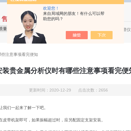
欢迎您！
来自局域网的朋友！有什么可以帮
中售后完整的服务体系
助您的吗？
质量保障
价格实惠
服务贴心
X荧光光谱仪，
热门关键词：
哪些注意事项看完便知
安装贵金属分析仪时有哪些注意事项看完便
更新时间：2020-12-29 点击次数：2656
就让我们一起来了解一下吧。
皮带机架即可，如果振幅超过时，应另配固定支架安装。