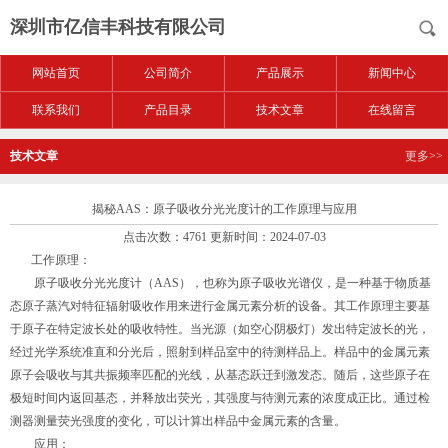
深圳市亿信丰科技有限公司
网站首页
公司简介
产品展示
新闻中心
联系我们
产品目录
技术文章
在线留言
技术文章
更多>>
揭秘AAS：原子吸收分光光度计的工作原理与应用
点击次数：4761 更新时间：2024-07-03
工作原理：
原子吸收分光光度计（AAS），也称为原子吸收光谱仪，是一种基于物质基
态原子蒸汽对特征辐射吸收作用来进行金属元素分析的设备。其工作原理主要基
于原子在特定波长处的吸收特性。当光源（如空心阴极灯）发出特定波长的光，
经过光学系统准直和分光后，照射到样品室中的待测样品上。样品中的金属元素
原子会吸收与其共振频率匹配的光线，从基态跃迁到激发态。随后，这些原子在
极短时间内返回基态，并释放出荧光，其强度与待测元素的浓度成正比。通过检
测器测量荧光强度的变化，可以计算出样品中金属元素的含量。
应用：