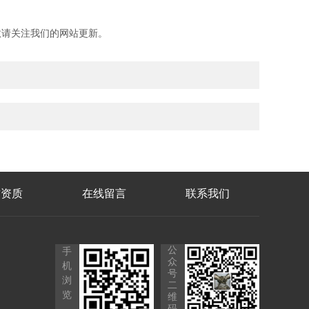
请关注我们的网站更新。
誉资质
在线留言
联系我们
公
手
众
机
号
浏
二
览
维
码