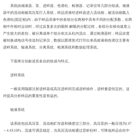
系统由储液器、泵、进样器、色谱柱、检测器、记录仪等几部分组成。储液
器中的流动相被高压泵打入系统，样品溶液经进样器进入流动相，被流动相载入
色谱柱(固定相)内，由于样品溶液中的各组分在两相中具有不同的分配系数，在两
相中作相对运动时，经过反复多次的吸附-解吸的分配过程，各组分在移动速度上
产生较大的差别，被分离成单个组分依次从柱内流出，通过检测器时，样品浓度
被转换成电信号传送到记录仪，数据以图谱形式打印出来高效液相色谱仪主要有
进样系统、输液系统、分离系统、检测系统和数据处理系统。
下面将分别叙述其各自的组成与特点。
进样系统
一般采用隔膜注射进样器或高压进样间完成进样操作，进样量是恒定的。这
对提高分析样品的重复性是有益的。
输液系统
该系统包括高压泵、流动相贮存器和梯度仪三部分。高压泵的一般压强为l.47
～4.4X10Pa，流速可调且稳定，当高压流动相通过层析柱时，可降低样品在柱中