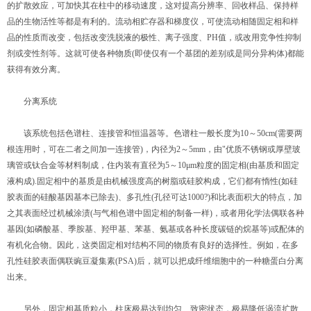
的扩散效应，可加快其在柱中的移动速度，这对提高分辨率、回收样品、保持样
品的生物活性等都是有利的。流动相贮存器和梯度仪，可使流动相随固定相和样
品的性质而改变，包括改变洗脱液的极性、离子强度、PH值，或改用竞争性抑制
剂或变性剂等。这就可使各种物质(即使仅有一个基团的差别或是同分异构体)都能
获得有效分离。
分离系统
该系统包括色谱柱、连接管和恒温器等。色谱柱一般长度为10～50cm(需要两
根连用时，可在二者之间加一连接管)，内径为2～5mm，由"优质不锈钢或厚壁玻
璃管或钛合金等材料制成，住内装有直径为5～10μm粒度的固定相(由基质和固定
液构成).固定相中的基质是由机械强度高的树脂或硅胶构成，它们都有惰性(如硅
胶表面的硅酸基因基本已除去)、多孔性(孔径可达1000?)和比表面积大的特点，加
之其表面经过机械涂渍(与气相色谱中固定相的制备一样)，或者用化学法偶联各种
基因(如磷酸基、季胺基、羟甲基、苯基、氨基或各种长度碳链的烷基等)或配体的
有机化合物。因此，这类固定相对结构不同的物质有良好的选择性。例如，在多
孔性硅胶表面偶联豌豆凝集素(PSA)后，就可以把成纤维细胞中的一种糖蛋白分离
出来。
另外，固定相基质粒小，柱床极易达到均匀、致密状态，极易降低涡流扩散