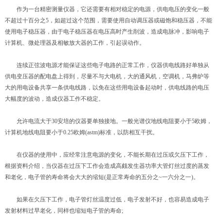
作为一台精密测量仪器，它还需要有相对稳定的电源，供电电压的变化一般
不超过十百分之5，如超过这个范围，需要使用自动调压器或磁饱和稳压器，不能
使用电子稳压器，由于电子稳压器在电压高时产生削波，造成电脉冲，影响电子
计算机、微处理器及相敏放大器的工作，引起误动作。
连续正弦波电源才能保证这些电子电路的正常工作，仪器供电线路好单独从
供电变压器的配电盘上得到，尽量不与大电机，大的通风机，空调机，马弗炉等
大的用电设备共享一条供电线路，以免在这些用电设备起动时，供电线路的电压
大幅度的波动，造成仪器工作不稳定。
允许电流大于30安培的仪器要单独接地。一般光谱仪地线电阻要小于5欧姆，
计算机地线电阻要小于0.25欧姆(astm)标准，以防相互干扰。
在仪器的使用中，应经常注意电源的变化，不能长期在过压或欠压下工作，
根据资料介绍，当仪器在过压下工作会造成高颇发生器功率大管灯丝过度的蒸发
和老化，电子管的寿命将会大大的缩短(是正常寿命的五分之~一六分之一)。
如果在欠压下工作，电子管灯丝温度过低，电子发射不好，也容易造成电子
发射材料过早老化，同样也缩短电子管的寿命;