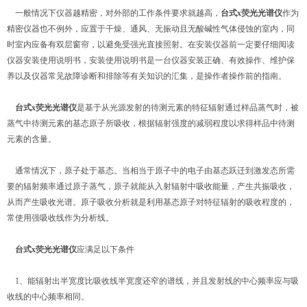
一般情况下仪器越精密，对外部的工作条件要求就越高，
台式x荧光光谱仪
作为
精密仪器也不例外，应置于干燥、通风、无振动且无酸碱性气体侵蚀的室内，同
时室内应备有双层窗帘，以避免受强光直接照射。在安装仪器前一定要仔细阅读
仪器安装使用说明书，安装使用说明书是一台仪器安装正确、有效操作、维护保
养以及仪器常见故障诊断和排除等有关知识的汇集，是操作者操作前的指南。
台式x荧光光谱仪
是基于从光源发射的待测元素的特征辐射通过样品蒸气时，被
蒸气中待测元素的基态原子所吸收，根据辐射强度的减弱程度以求得样品中待测
元素的含量。
通常情况下，原子处于基态。当相当于原子中的电子由基态跃迁到激发态所需
要的辐射频率通过原子蒸气，原子就能从入射辐射中吸收能量，产生共振吸收，
从而产生吸收光谱。原子吸收分析就是利用基态原子对特征辐射的吸收程度的，
常使用强吸收线作为分析线。
台式x荧光光谱仪
应满足以下条件
1、能辐射出半宽度比吸收线半宽度还窄的谱线，并且发射线的中心频率应与吸
收线的中心频率相同。