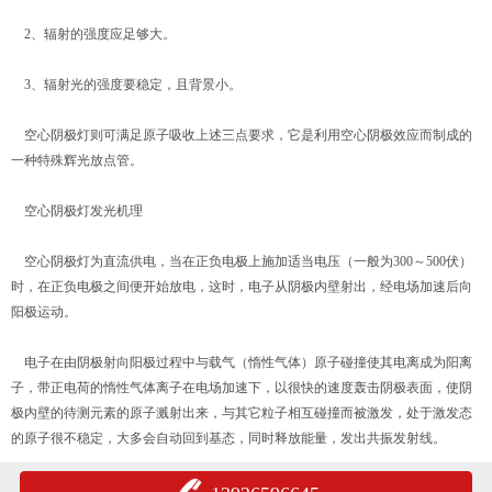
2、辐射的强度应足够大。
3、辐射光的强度要稳定，且背景小。
空心阴极灯则可满足原子吸收上述三点要求，它是利用空心阴极效应而制成的
一种特殊辉光放点管。
空心阴极灯发光机理
空心阴极灯为直流供电，当在正负电极上施加适当电压（一般为300～500伏）
时，在正负电极之间便开始放电，这时，电子从阴极内壁射出，经电场加速后向
阳极运动。
电子在由阴极射向阳极过程中与载气（惰性气体）原子碰撞使其电离成为阳离
子，带正电荷的惰性气体离子在电场加速下，以很快的速度轰击阴极表面，使阴
极内壁的待测元素的原子溅射出来，与其它粒子相互碰撞而被激发，处于激发态
的原子很不稳定，大多会自动回到基态，同时释放能量，发出共振发射线。