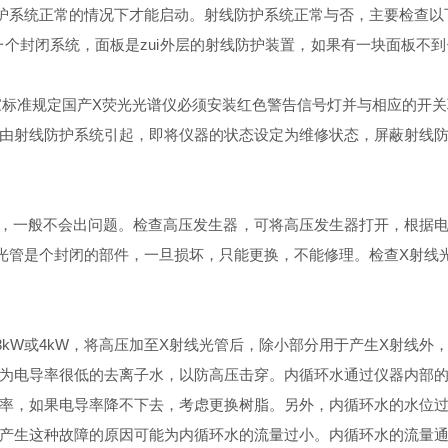
系统正常的情况下才能启动。射线防护系统正常与否，主要检查以
一个封闭系统，面板是zui外层的射线防护装置，如果有一块面板不
标准规定国产X荧光光谱仪必须安装红色警告信号灯并与相应的开关
射线防护系统引起，即将仪器的状态设定为维修状态，屏蔽射线防
，一般不会出问题。检查高压发生器，可将高压发生器打开，根据
光管是个封闭的部件，一旦损坏，只能更换，不能修理。检查X射线
W或4kW，将高压加至X射线光管后，除小部分用于产生X射线外
为电导率很低的去离子水，以防高压击穿。内循环水通过仪器内部
率，如果电导率降不下去，考虑更换树脂。另外，内循环水的水位
生这种故障的原因可能为内循环水的流量过小。内循环水的流量通